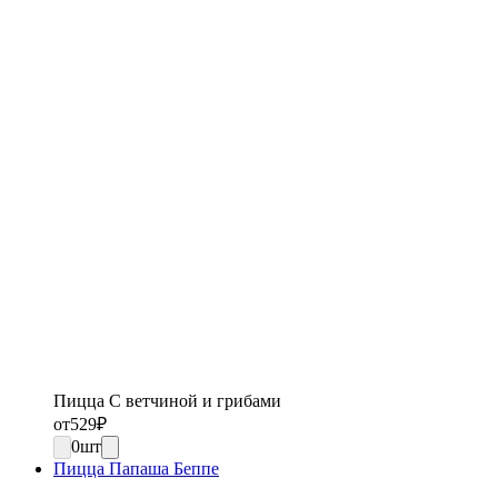
Пицца С ветчиной и грибами
от
529
₽
0
шт
Пицца Папаша Беппе