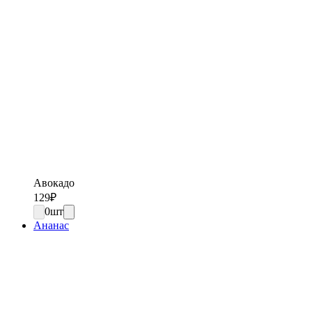
Авокадо
129
₽
0
шт
Ананас