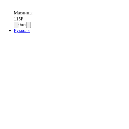
Маслины
115
₽
0
шт
Руккола