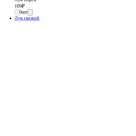
109
₽
0
шт
Лук свежий