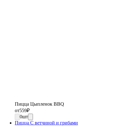
Пицца Цыпленок BBQ
от
559
₽
0
шт
Пицца С ветчиной и грибами