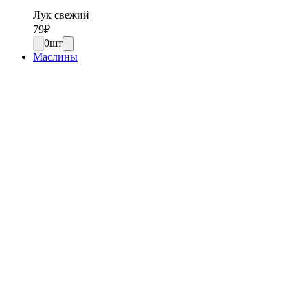
Лук свежий
79
₽
0
шт
Маслины