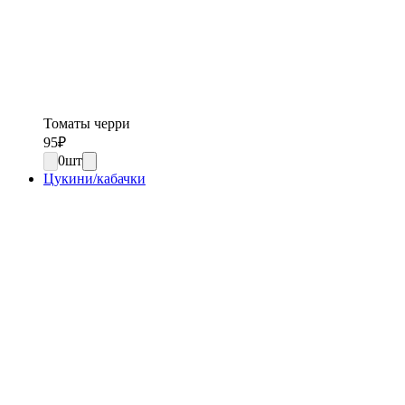
Томаты черри
95
₽
0
шт
Цукини/кабачки