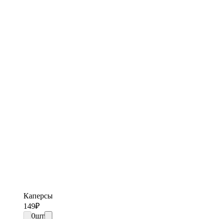
Каперсы
149
₽
0
шт