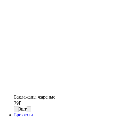
Баклажаны жареные
79
₽
0
шт
Брокколи