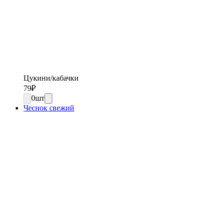
Цукини/кабачки
79
₽
0
шт
Чеснок свежий