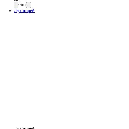
0
шт
Лук порей
Лук порей