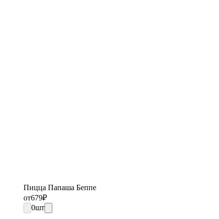
Пицца Папаша Беппе
от
679
₽
0
шт