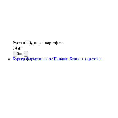
Русский бургер + картофель
795
₽
0
шт
Бургер фирменный от Папаши Беппе + картофель