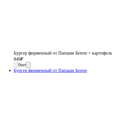
Бургер фирменный от Папаши Беппе + картофель
849
₽
0
шт
Бургер фирменный от Папаши Беппе