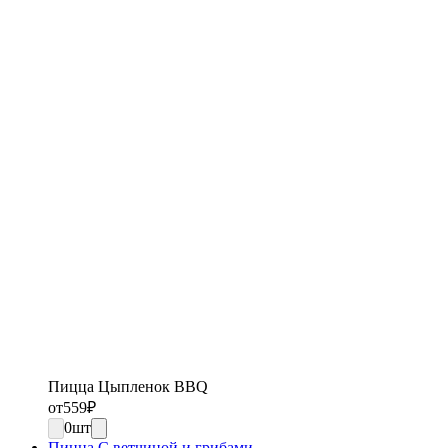
Пицца Цыпленок BBQ
от
559
₽
0
шт
Пицца С ветчиной и грибами