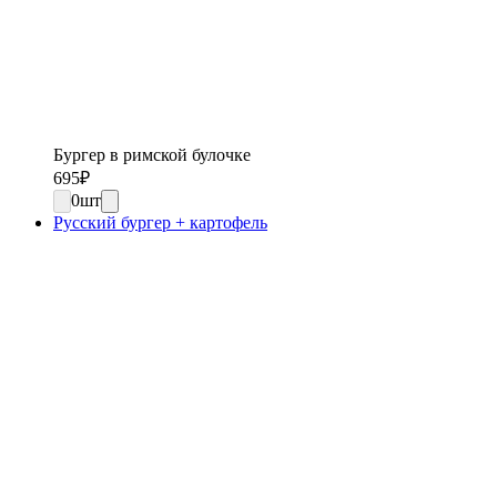
Бургер в римской булочке
695
₽
0
шт
Русский бургер + картофель