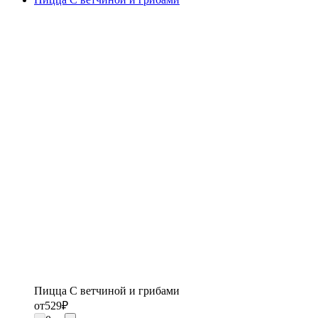
Пицца С ветчиной и грибами
от
529
₽