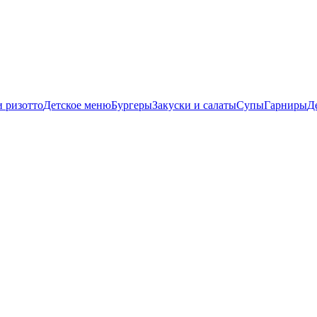
и ризотто
Детское меню
Бургеры
Закуски и салаты
Супы
Гарниры
Д