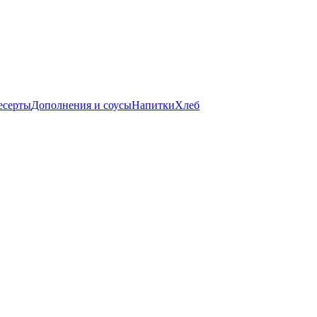
есерты
Дополнения и соусы
Напитки
Хлеб