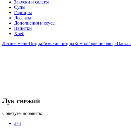
Закуски и салаты
Супы
Гарниры
Десерты
Дополнения и соусы
Напитки
Хлеб
Летнее меню
Пицца
Римские пиццы
Комбо
Горячие блюда
Паста 
Лук свежий
Советуем добавить:
3+1