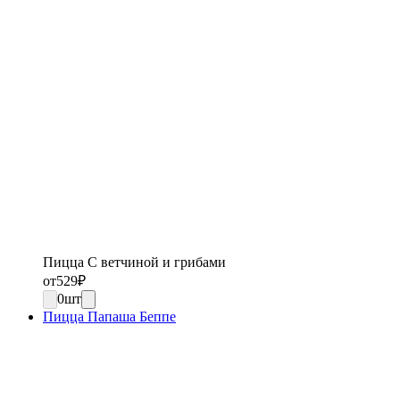
Пицца С ветчиной и грибами
от
529
₽
0
шт
Пицца Папаша Беппе