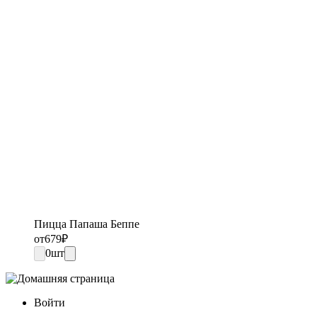
Пицца Папаша Беппе
от
679
₽
0
шт
Войти