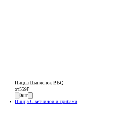
Пицца Цыпленок BBQ
от
559
₽
0
шт
Пицца С ветчиной и грибами