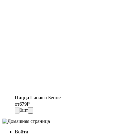
Пицца Папаша Беппе
от
679
₽
0
шт
Войти