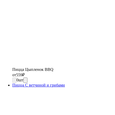
Пицца Цыпленок BBQ
от
559
₽
0
шт
Пицца С ветчиной и грибами