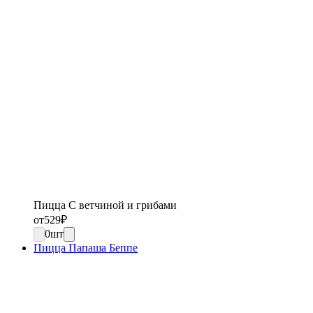
Пицца С ветчиной и грибами
от
529
₽
0
шт
Пицца Папаша Беппе