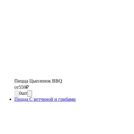
Пицца Цыпленок BBQ
от
559
₽
0
шт
Пицца С ветчиной и грибами