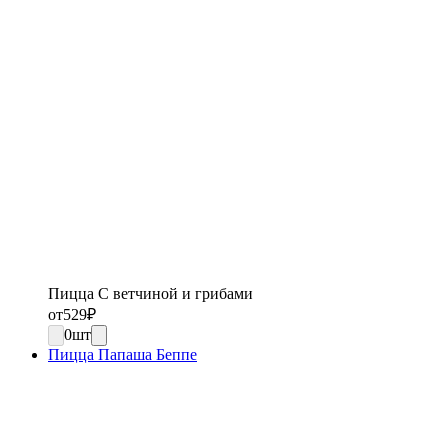
Пицца С ветчиной и грибами
от
529
₽
0
шт
Пицца Папаша Беппе