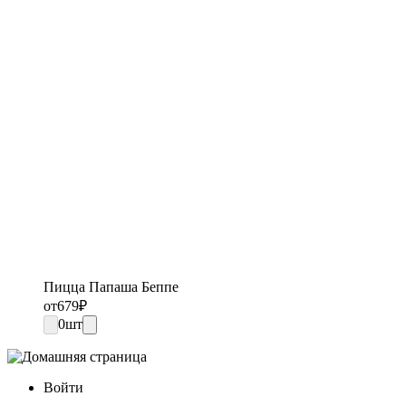
Пицца Папаша Беппе
от
679
₽
0
шт
Войти