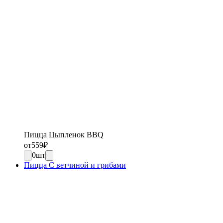
Пицца Цыпленок BBQ
от
559
₽
0
шт
Пицца С ветчиной и грибами