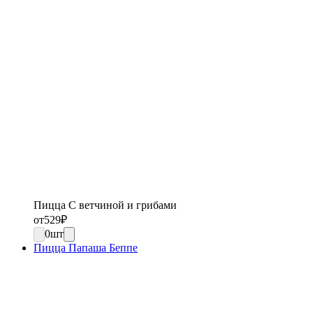
Пицца С ветчиной и грибами
от
529
₽
0
шт
Пицца Папаша Беппе