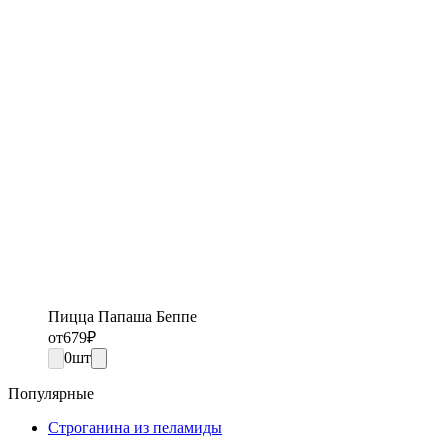
Пицца Папаша Беппе
от
679
₽
0
шт
Популярные
Строганина из пеламиды