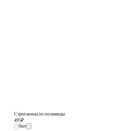
Строганина из пеламиды
495
₽
0
шт