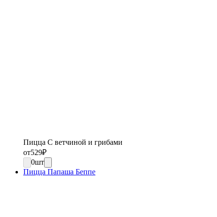
Пицца С ветчиной и грибами
от
529
₽
0
шт
Пицца Папаша Беппе