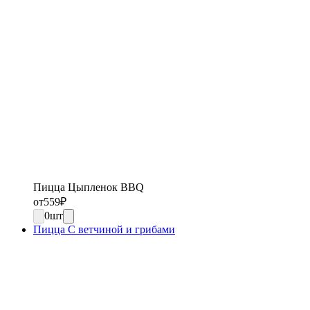
Пицца Цыпленок BBQ
от
559
₽
0
шт
Пицца С ветчиной и грибами