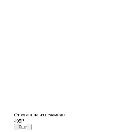
Строганина из пеламиды
495
₽
0
шт