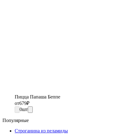
Пицца Папаша Беппе
от
679
₽
0
шт
Популярные
Строганина из пеламиды