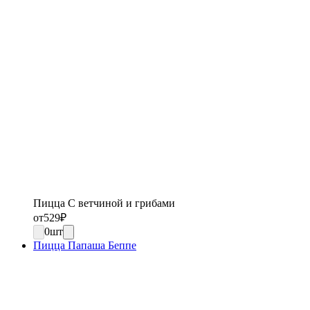
Пицца С ветчиной и грибами
от
529
₽
0
шт
Пицца Папаша Беппе