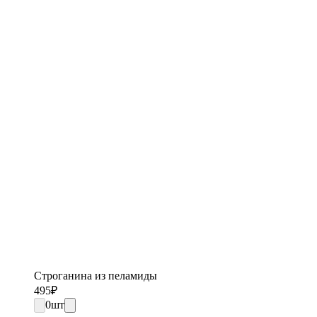
Строганина из пеламиды
495
₽
0
шт