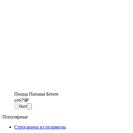
Пицца Папаша Беппе
от
679
₽
0
шт
Популярные
Строганина из пеламиды