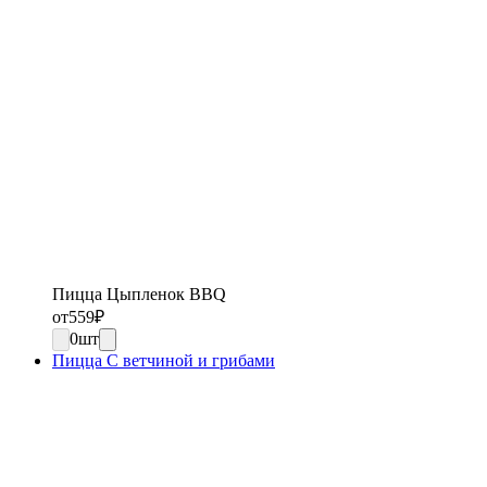
Пицца Цыпленок BBQ
от
559
₽
0
шт
Пицца С ветчиной и грибами