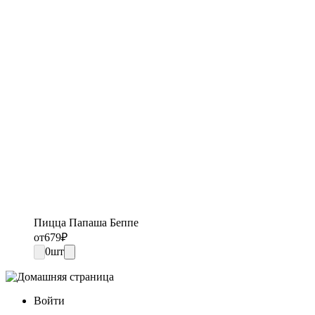
Пицца Папаша Беппе
от
679
₽
0
шт
Войти