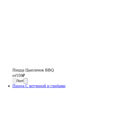
Пицца Цыпленок BBQ
от
559
₽
0
шт
Пицца С ветчиной и грибами