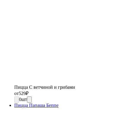
Пицца С ветчиной и грибами
от
529
₽
0
шт
Пицца Папаша Беппе