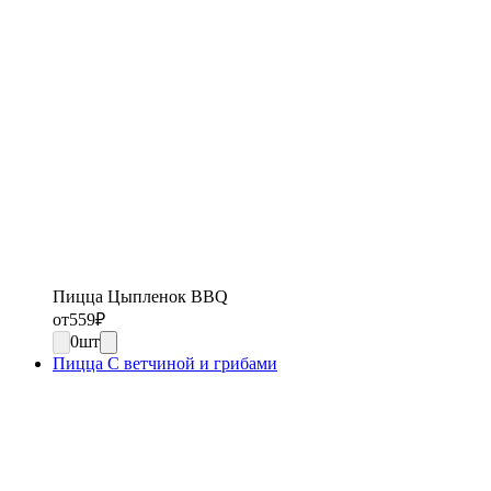
Пицца Цыпленок BBQ
от
559
₽
0
шт
Пицца С ветчиной и грибами