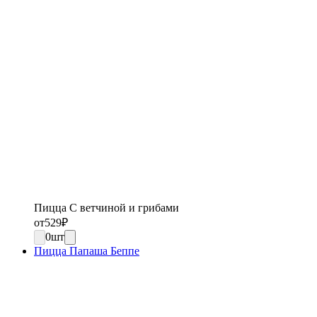
Пицца С ветчиной и грибами
от
529
₽
0
шт
Пицца Папаша Беппе