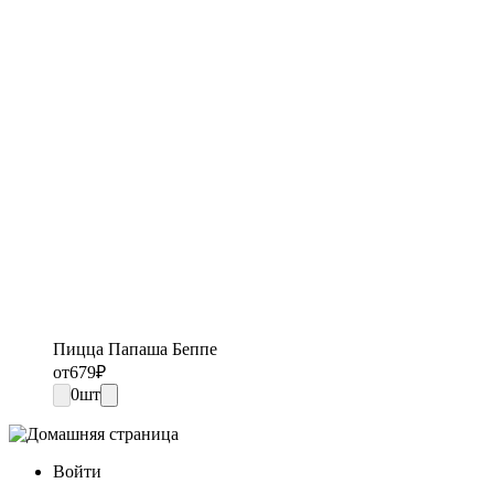
Пицца Папаша Беппе
от
679
₽
0
шт
Войти