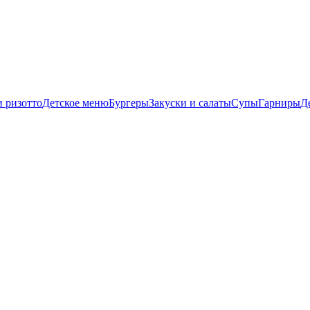
и ризотто
Детское меню
Бургеры
Закуски и салаты
Супы
Гарниры
Д