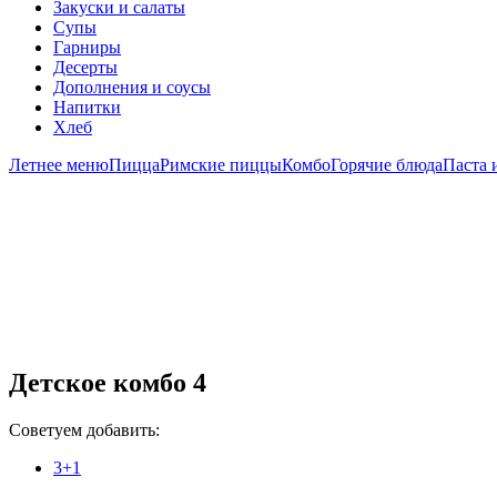
Закуски и салаты
Супы
Гарниры
Десерты
Дополнения и соусы
Напитки
Хлеб
Летнее меню
Пицца
Римские пиццы
Комбо
Горячие блюда
Паста 
Детское комбо 4
Советуем добавить:
3+1