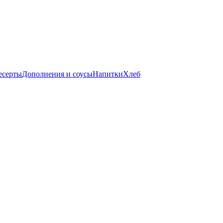
есерты
Дополнения и соусы
Напитки
Хлеб