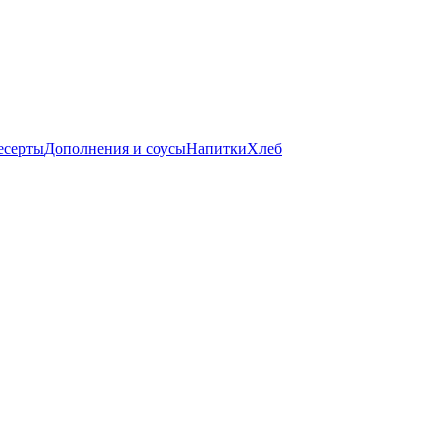
есерты
Дополнения и соусы
Напитки
Хлеб