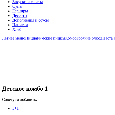
Закуски и салаты
Супы
Гарниры
Десерты
Дополнения и соусы
Напитки
Хлеб
Летнее меню
Пицца
Римские пиццы
Комбо
Горячие блюда
Паста 
Детское комбо 1
Советуем добавить:
3+1