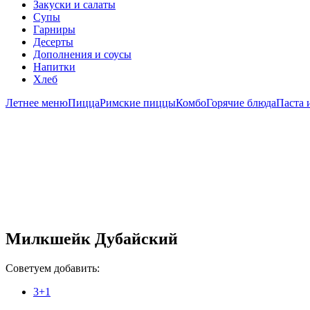
Закуски и салаты
Супы
Гарниры
Десерты
Дополнения и соусы
Напитки
Хлеб
Летнее меню
Пицца
Римские пиццы
Комбо
Горячие блюда
Паста 
Милкшейк Дубайский
Советуем добавить:
3+1