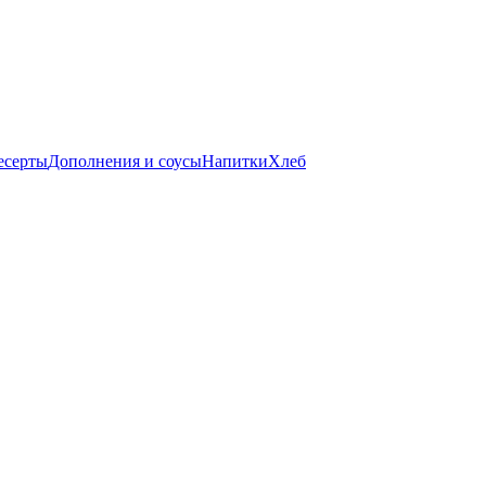
есерты
Дополнения и соусы
Напитки
Хлеб