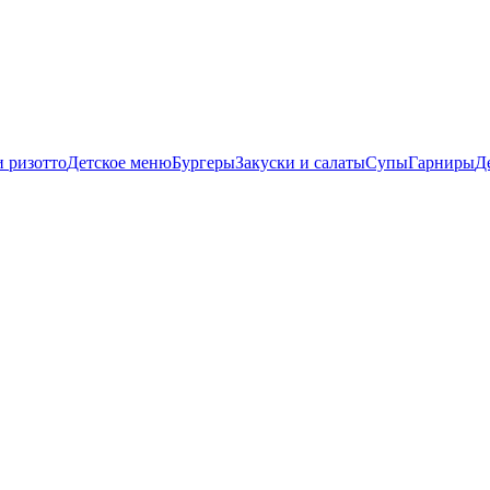
и ризотто
Детское меню
Бургеры
Закуски и салаты
Супы
Гарниры
Д